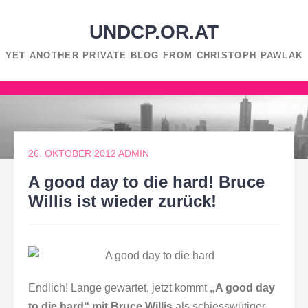
Zum
Inhalt
UNDCP.OR.AT
springen
YET ANOTHER PRIVATE BLOG FROM CHRISTOPH PAWLAK
Zum
Inhalt
springen
26. OKTOBER 2012
ADMIN
A good day to die hard! Bruce
Willis ist wieder zurück!
Endlich! Lange gewartet, jetzt kommt
„A good day
to die hard“ mit Bruce Willis
als schiesswütiger