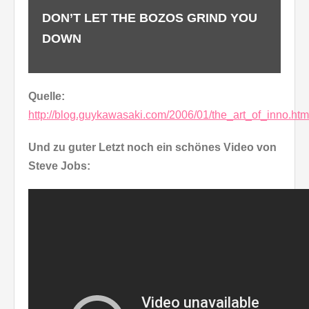
DON’T LET THE BOZOS GRIND YOU
DOWN
Quelle:
http://blog.guykawasaki.com/2006/01/the_art_of_inno.htm
Und zu guter Letzt noch ein schönes Video von
Steve Jobs: