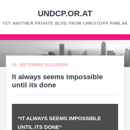
Zum
Inhalt
UNDCP.OR.AT
springen
YET ANOTHER PRIVATE BLOG FROM CHRISTOPH PAWLAK
Zum
Inhalt
springen
29. SEPTEMBER 2012
ADMIN
It always seems impossible
until its done
“IT ALWAYS SEEMS IMPOSSIBLE
UNTIL ITS DONE“