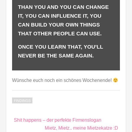
THAN YOU AND YOU CAN CHANGE
IT, YOU CAN INFLUENCE IT, YOU
CAN BUILD YOUR OWN THINGS
THAT OTHER PEOPLE CAN USE.
ONCE YOU LEARN THAT, YOU’LL
NEVER BE THE SAME AGAIN.
Wünsche euch noch ein schönes Wochenende!
FINDINGS
Beitragsnavigation
Shit happens – der perfekte Firmenslogan
Mietz, Mietz.. meine Mietzekatze :D